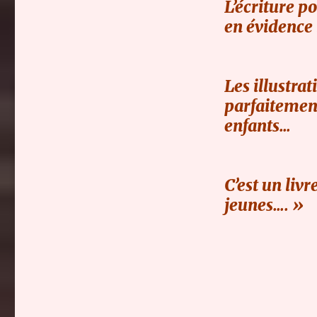
L’écriture p
en évidence 
Les illustra
parfaitement
enfants…
C’est un liv
jeunes…. »
(Enc