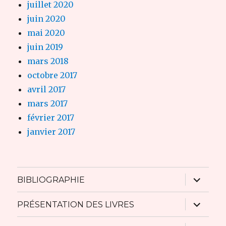
juillet 2020
juin 2020
mai 2020
juin 2019
mars 2018
octobre 2017
avril 2017
mars 2017
février 2017
janvier 2017
ouvrir
BIBLIOGRAPHIE
le
sous-
menu
ouvrir
PRÉSENTATION DES LIVRES
le
sous-
menu