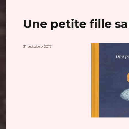
Une petite fille s
Publié
31 octobre 2017
le