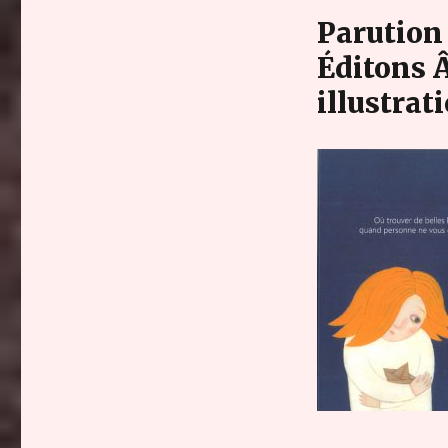
Parution 
Éditons Â
illustrat