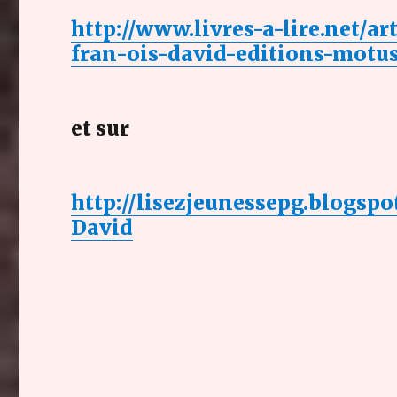
http://www.livres-a-lire.net/a
fran-ois-david-editions-motu
et sur
http://lisezjeunessepg.blogs
David