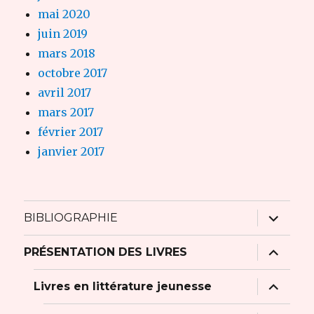
mai 2020
juin 2019
mars 2018
octobre 2017
avril 2017
mars 2017
février 2017
janvier 2017
ouvrir
BIBLIOGRAPHIE
le
sous-
menu
ouvrir
PRÉSENTATION DES LIVRES
le
sous-
menu
ouvrir
Livres en littérature jeunesse
le
sous-