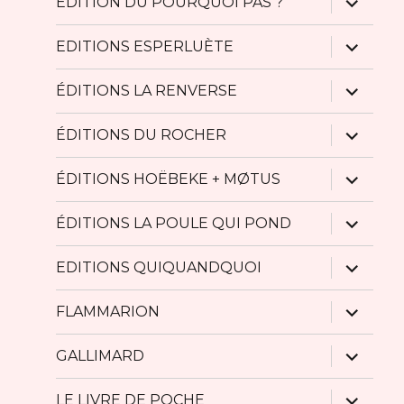
ÉDITION DU POURQUOI PAS ?
le
sous-
menu
ouvrir
EDITIONS ESPERLUÈTE
le
sous-
menu
ouvrir
ÉDITIONS LA RENVERSE
le
sous-
menu
ouvrir
ÉDITIONS DU ROCHER
le
sous-
menu
ouvrir
ÉDITIONS HOËBEKE + MØTUS
le
sous-
menu
ouvrir
ÉDITIONS LA POULE QUI POND
le
sous-
menu
ouvrir
EDITIONS QUIQUANDQUOI
le
sous-
menu
ouvrir
FLAMMARION
le
sous-
menu
ouvrir
GALLIMARD
le
sous-
menu
ouvrir
LE LIVRE DE POCHE