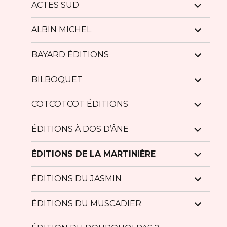
menu
ouvrir
ACTES SUD
le
sous-
menu
ouvrir
ALBIN MICHEL
le
sous-
menu
ouvrir
BAYARD ÉDITIONS
le
sous-
menu
ouvrir
BILBOQUET
le
sous-
menu
ouvrir
COTCOTCOT ÉDITIONS
le
sous-
menu
ouvrir
ÉDITIONS À DOS D’ÂNE
le
sous-
menu
ouvrir
ÉDITIONS DE LA MARTINIÈRE
le
sous-
menu
ouvrir
ÉDITIONS DU JASMIN
le
sous-
menu
ouvrir
ÉDITIONS DU MUSCADIER
le
sous-
menu
ouvrir