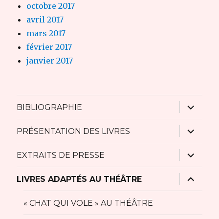
octobre 2017
avril 2017
mars 2017
février 2017
janvier 2017
ouvrir
BIBLIOGRAPHIE
le
sous-
menu
ouvrir
PRÉSENTATION DES LIVRES
le
sous-
menu
ouvrir
EXTRAITS DE PRESSE
le
sous-
menu
ouvrir
LIVRES ADAPTÉS AU THÉÂTRE
le
sous-
menu
« CHAT QUI VOLE » AU THÉÂTRE