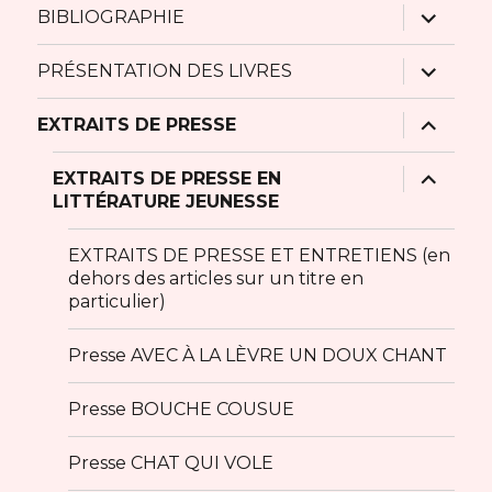
ouvrir
BIBLIOGRAPHIE
le
sous-
menu
ouvrir
PRÉSENTATION DES LIVRES
le
sous-
menu
ouvrir
EXTRAITS DE PRESSE
le
sous-
menu
ouvrir
EXTRAITS DE PRESSE EN
le
LITTÉRATURE JEUNESSE
sous-
menu
EXTRAITS DE PRESSE ET ENTRETIENS (en
dehors des articles sur un titre en
particulier)
Presse AVEC À LA LÈVRE UN DOUX CHANT
Presse BOUCHE COUSUE
Presse CHAT QUI VOLE