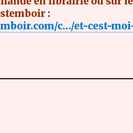
mandé en librairie ou sur l
istemboir :
temboir.com/c…/et-cest-moi