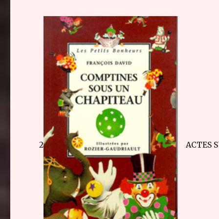
2
ACTES S