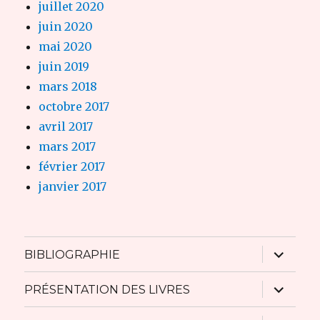
juillet 2020
juin 2020
mai 2020
juin 2019
mars 2018
octobre 2017
avril 2017
mars 2017
février 2017
janvier 2017
ouvrir
BIBLIOGRAPHIE
le
sous-
menu
ouvrir
PRÉSENTATION DES LIVRES
le
sous-
menu