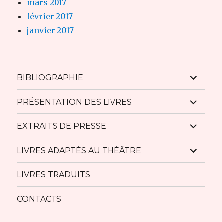
mars 2017
février 2017
janvier 2017
ouvrir
BIBLIOGRAPHIE
le
sous-
menu
ouvrir
PRÉSENTATION DES LIVRES
le
sous-
menu
ouvrir
EXTRAITS DE PRESSE
le
sous-
menu
ouvrir
LIVRES ADAPTÉS AU THÉÂTRE
le
sous-
menu
LIVRES TRADUITS
CONTACTS