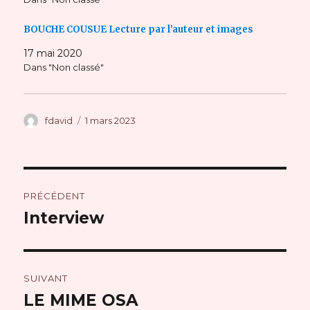
BOUCHE COUSUE Lecture par l’auteur et images
17 mai 2020
Dans "Non classé"
Auteur
Publié
fdavid
1 mars 2023
le
Navigation
PRÉCÉDENT
de
Interview
Publication
précédente :
l’article
SUIVANT
LE MIME OSA
Publication