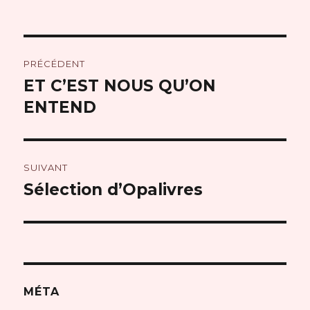
le
Navigation
PRÉCÉDENT
de
ET C’EST NOUS QU’ON
Publication
précédente :
ENTEND
l’article
SUIVANT
Sélection d’Opalivres
Publication
suivante :
MÉTA