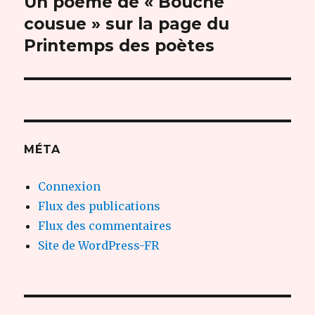
Un poème de « Bouche
Publication
suivante :
cousue » sur la page du
Printemps des poètes
MÉTA
Connexion
Flux des publications
Flux des commentaires
Site de WordPress-FR