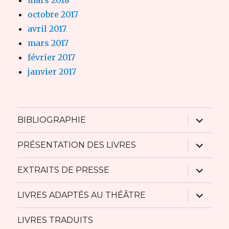
octobre 2017
avril 2017
mars 2017
février 2017
janvier 2017
ouvrir
BIBLIOGRAPHIE
le
sous-
menu
ouvrir
PRÉSENTATION DES LIVRES
le
sous-
menu
ouvrir
EXTRAITS DE PRESSE
le
sous-
menu
ouvrir
LIVRES ADAPTÉS AU THÉÂTRE
le
sous-
menu
LIVRES TRADUITS