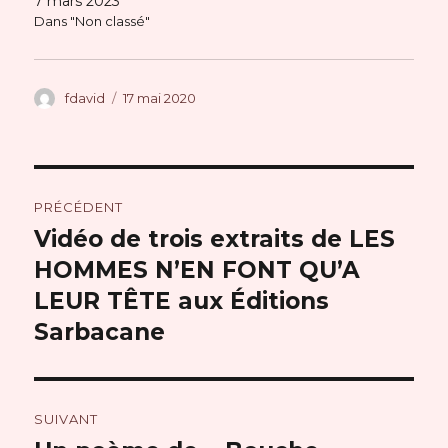
7 mars 2023
Dans "Non classé"
Auteur
Publié
fdavid
17 mai 2020
le
Navigation
PRÉCÉDENT
de
Vidéo de trois extraits de LES
Publication
précédente :
HOMMES N’EN FONT QU’A
l’article
LEUR TÊTE aux Éditions
Sarbacane
SUIVANT